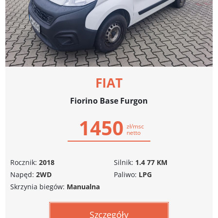
FIAT
Fiorino Base Furgon
1450
zł/msc
netto
Rocznik:
2018
Silnik:
1.4 77 KM
Napęd:
2WD
Paliwo:
LPG
Skrzynia biegów:
Manualna
Szczegóły