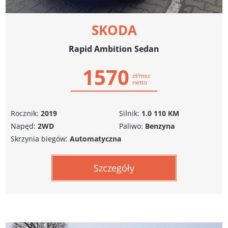
SKODA
Rapid Ambition Sedan
1570
zł/msc
netto
Rocznik:
2019
Silnik:
1.0 110 KM
Napęd:
2WD
Paliwo:
Benzyna
Skrzynia biegów:
Automatyczna
Szczegóły