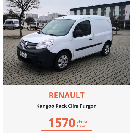
RENAULT
Kangoo Pack Clim Furgon
1570
zł/msc
netto