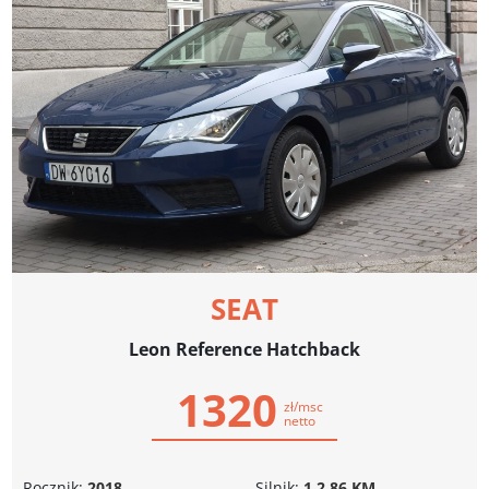
SEAT
Leon Reference Hatchback
1320
zł/msc
netto
Rocznik:
2018
Silnik:
1.2 86 KM