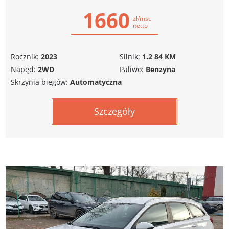
1660
zł/msc
netto
Rocznik:
2023
Silnik:
1.2 84 KM
Napęd:
2WD
Paliwo:
Benzyna
Skrzynia biegów:
Automatyczna
Szczegóły