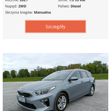
Napęd:
2WD
Paliwo:
Diesel
Skrzynia biegów:
Manualna
Szczegóły