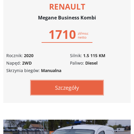
RENAULT
Megane Business Kombi
1710
zł/msc
netto
Rocznik:
2020
Silnik:
1.5 115 KM
Napęd:
2WD
Paliwo:
Diesel
Skrzynia biegów:
Manualna
Szczegóły