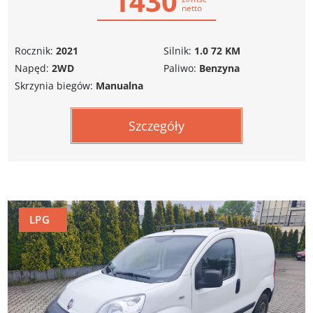
1430
netto
Rocznik:
2021
Silnik:
1.0 72 KM
Napęd:
2WD
Paliwo:
Benzyna
Skrzynia biegów:
Manualna
Szczegóły
LPG