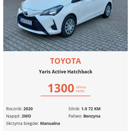
TOYOTA
Yaris Active Hatchback
1300
zł/msc
netto
Rocznik:
2020
Silnik:
1.0 72 KM
Napęd:
2WD
Paliwo:
Benzyna
Skrzynia biegów:
Manualna