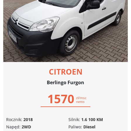
CITROEN
Berlingo Furgon
1570
zł/msc
netto
Rocznik:
2018
Silnik:
1.6 100 KM
Napęd:
2WD
Paliwo:
Diesel