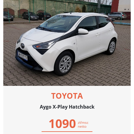
TOYOTA
Aygo X-Play Hatchback
1090
zł/msc
netto