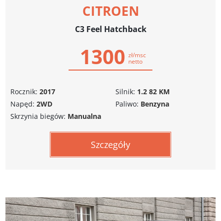
CITROEN
C3 Feel Hatchback
1300
zł/msc
netto
Rocznik:
2017
Silnik:
1.2 82 KM
Napęd:
2WD
Paliwo:
Benzyna
Skrzynia biegów:
Manualna
Szczegóły