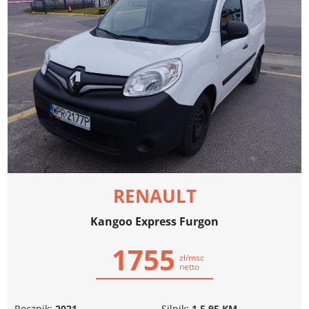
RENAULT
Kangoo Express Furgon
1755
zł/msc
netto
Rocznik:
2021
Silnik:
1.5 95 KM