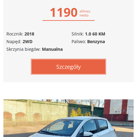
1190
zł/msc
netto
Rocznik:
2018
Silnik:
1.0 60 KM
Napęd:
2WD
Paliwo:
Benzyna
Skrzynia biegów:
Manualna
Szczegóły