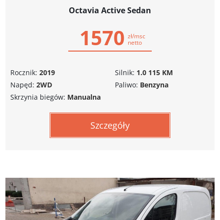
Octavia Active Sedan
1570
zł/msc
netto
Rocznik:
2019
Silnik:
1.0 115 KM
Napęd:
2WD
Paliwo:
Benzyna
Skrzynia biegów:
Manualna
Szczegóły