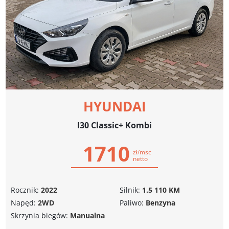
HYUNDAI
I30 Classic+ Kombi
1710
zł/msc
netto
Rocznik:
2022
Silnik:
1.5 110 KM
Napęd:
2WD
Paliwo:
Benzyna
Skrzynia biegów:
Manualna