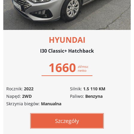
HYUNDAI
I30 Classic+ Hatchback
1660
zł/msc
netto
Rocznik:
2022
Silnik:
1.5 110 KM
Napęd:
2WD
Paliwo:
Benzyna
Skrzynia biegów:
Manualna
Szczegóły