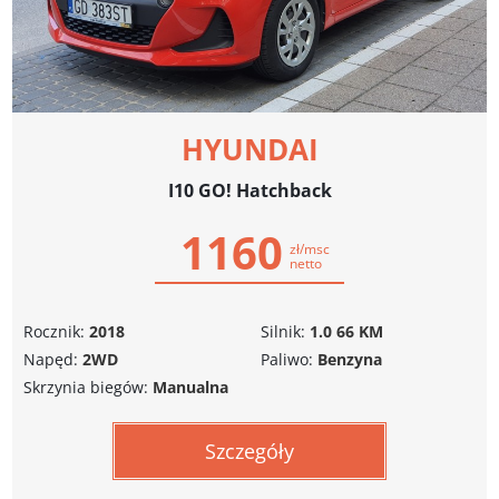
HYUNDAI
I10 GO! Hatchback
1160
zł/msc
netto
Rocznik:
2018
Silnik:
1.0 66 KM
Napęd:
2WD
Paliwo:
Benzyna
Skrzynia biegów:
Manualna
Szczegóły