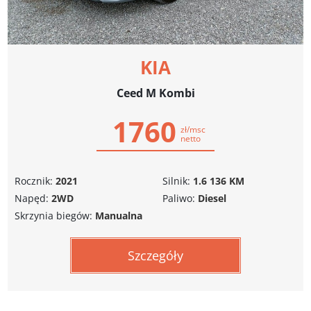
KIA
Ceed M Kombi
1760
zł/msc
netto
Rocznik:
2021
Silnik:
1.6 136 KM
Napęd:
2WD
Paliwo:
Diesel
Skrzynia biegów:
Manualna
Szczegóły