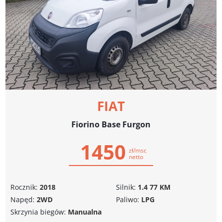
FIAT
Fiorino Base Furgon
1450
zł/msc
netto
Rocznik:
2018
Silnik:
1.4 77 KM
Napęd:
2WD
Paliwo:
LPG
Skrzynia biegów:
Manualna