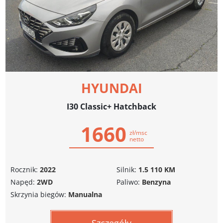
HYUNDAI
I30 Classic+ Hatchback
1660
zł/msc
netto
Rocznik:
2022
Silnik:
1.5 110 KM
Napęd:
2WD
Paliwo:
Benzyna
Skrzynia biegów:
Manualna