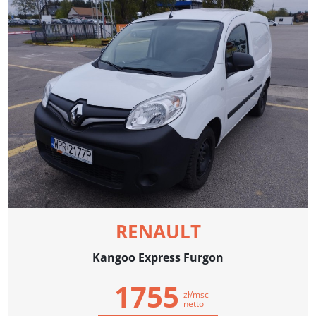
RENAULT
Kangoo Express Furgon
1755
zł/msc
netto