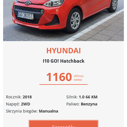
HYUNDAI
I10 GO! Hatchback
1160
zł/msc
netto
Rocznik:
2018
Silnik:
1.0 66 KM
Napęd:
2WD
Paliwo:
Benzyna
Skrzynia biegów:
Manualna