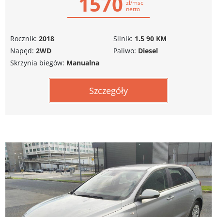
1570
zł/msc
netto
Rocznik:
2018
Silnik:
1.5 90 KM
Napęd:
2WD
Paliwo:
Diesel
Skrzynia biegów:
Manualna
Szczegóły