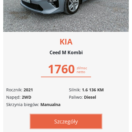
KIA
Ceed M Kombi
1760
zł/msc
netto
Rocznik:
2021
Silnik:
1.6 136 KM
Napęd:
2WD
Paliwo:
Diesel
Skrzynia biegów:
Manualna
Szczegóły