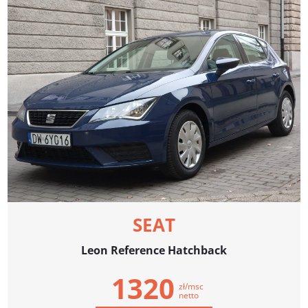
SEAT
Leon Reference Hatchback
1320
zł/msc
netto