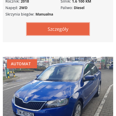
Rocznik:
2018
Silnik:
1.6 100 KM
Napęd:
2WD
Paliwo:
Diesel
Skrzynia biegów:
Manualna
Szczegóły
AUTOMAT