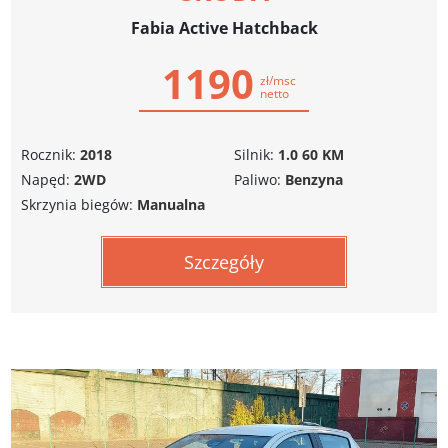
Fabia Active Hatchback
1190
zł/msc
netto
Rocznik:
2018
Silnik:
1.0 60 KM
Napęd:
2WD
Paliwo:
Benzyna
Skrzynia biegów:
Manualna
Szczegóły