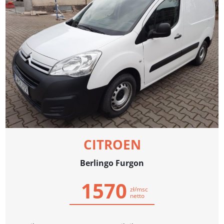
CITROEN
Berlingo Furgon
1570
zł/msc
netto