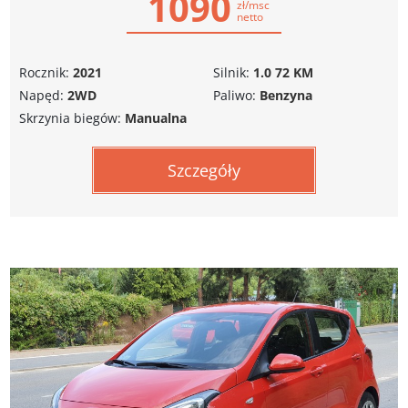
1090
zł/msc
netto
Rocznik:
2021
Silnik:
1.0 72 KM
Napęd:
2WD
Paliwo:
Benzyna
Skrzynia biegów:
Manualna
Szczegóły