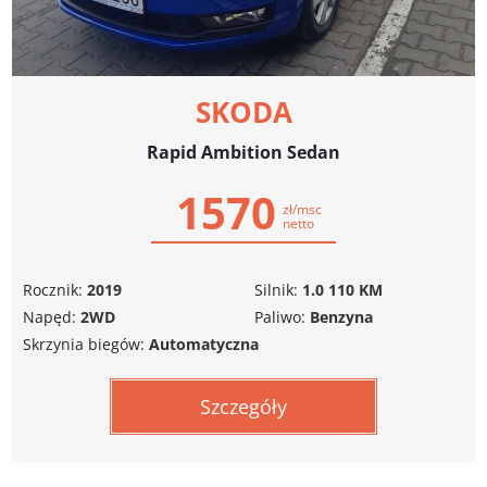
SKODA
Rapid Ambition Sedan
1570
zł/msc
netto
Rocznik:
2019
Silnik:
1.0 110 KM
Napęd:
2WD
Paliwo:
Benzyna
Skrzynia biegów:
Automatyczna
Szczegóły