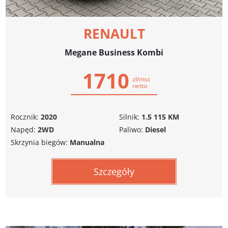
RENAULT
Megane Business Kombi
1710
zł/msc
netto
Rocznik:
2020
Silnik:
1.5 115 KM
Napęd:
2WD
Paliwo:
Diesel
Skrzynia biegów:
Manualna
Szczegóły