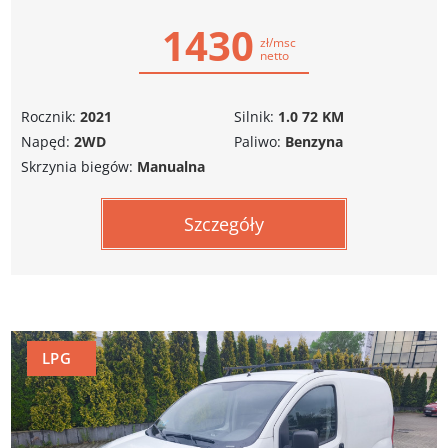
1430
zł/msc
netto
Rocznik:
2021
Silnik:
1.0 72 KM
Napęd:
2WD
Paliwo:
Benzyna
Skrzynia biegów:
Manualna
Szczegóły
LPG