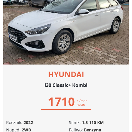
HYUNDAI
I30 Classic+ Kombi
1710
zł/msc
netto
Rocznik:
2022
Silnik:
1.5 110 KM
Napęd:
2WD
Paliwo:
Benzyna