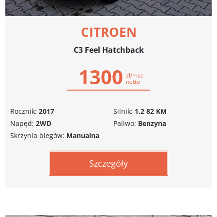
CITROEN
C3 Feel Hatchback
1300
zł/msc
netto
Rocznik:
2017
Silnik:
1.2 82 KM
Napęd:
2WD
Paliwo:
Benzyna
Skrzynia biegów:
Manualna
Szczegóły