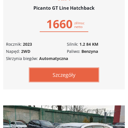
Picanto GT Line Hatchback
1660
zł/msc
netto
Rocznik:
2023
Silnik:
1.2 84 KM
Napęd:
2WD
Paliwo:
Benzyna
Skrzynia biegów:
Automatyczna
Szczegóły