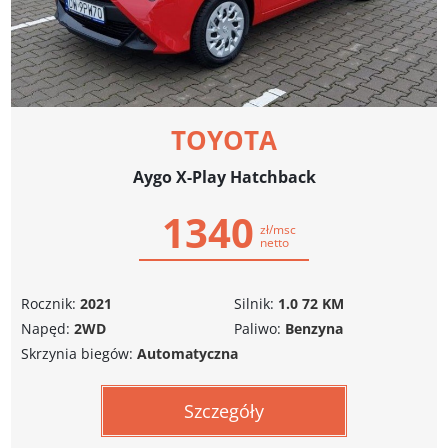
TOYOTA
Aygo X-Play Hatchback
1340
zł/msc
netto
Rocznik:
2021
Silnik:
1.0 72 KM
Napęd:
2WD
Paliwo:
Benzyna
Skrzynia biegów:
Automatyczna
Szczegóły