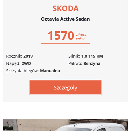
SKODA
Octavia Active Sedan
1570
zł/msc
netto
Rocznik:
2019
Silnik:
1.0 115 KM
Napęd:
2WD
Paliwo:
Benzyna
Skrzynia biegów:
Manualna
Szczegóły