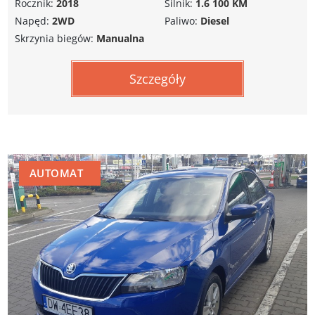
Rocznik:
2018
Silnik:
1.6 100 KM
Napęd:
2WD
Paliwo:
Diesel
Skrzynia biegów:
Manualna
Szczegóły
AUTOMAT