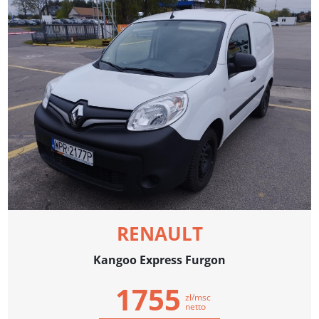
RENAULT
Kangoo Express Furgon
1755
zł/msc
netto