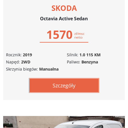
SKODA
Octavia Active Sedan
1570
zł/msc
netto
Rocznik:
2019
Silnik:
1.0 115 KM
Napęd:
2WD
Paliwo:
Benzyna
Skrzynia biegów:
Manualna
Szczegóły