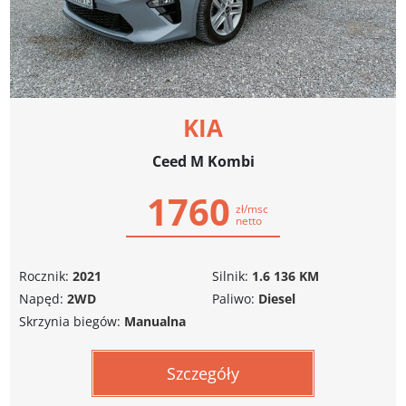
KIA
Ceed M Kombi
1760
zł/msc
netto
Rocznik:
2021
Silnik:
1.6 136 KM
Napęd:
2WD
Paliwo:
Diesel
Skrzynia biegów:
Manualna
Szczegóły