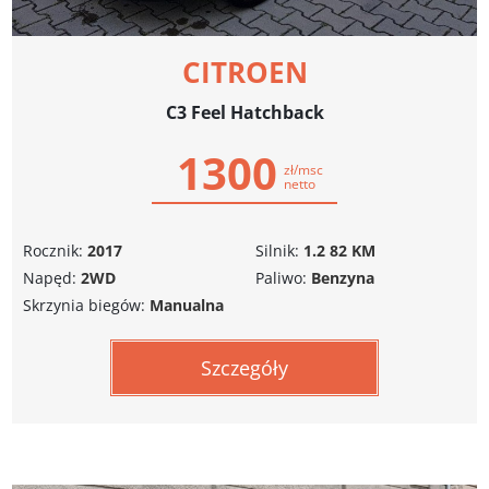
CITROEN
C3 Feel Hatchback
1300
zł/msc
netto
Rocznik:
2017
Silnik:
1.2 82 KM
Napęd:
2WD
Paliwo:
Benzyna
Skrzynia biegów:
Manualna
Szczegóły