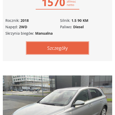
1570
zł/msc
netto
Rocznik:
2018
Silnik:
1.5 90 KM
Napęd:
2WD
Paliwo:
Diesel
Skrzynia biegów:
Manualna
Szczegóły