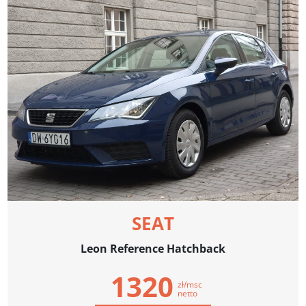
SEAT
Leon Reference Hatchback
1320
zł/msc
netto