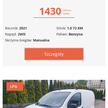
1430
zł/msc
netto
Rocznik:
2021
Silnik:
1.0 72 KM
Napęd:
2WD
Paliwo:
Benzyna
Skrzynia biegów:
Manualna
Szczegóły
LPG