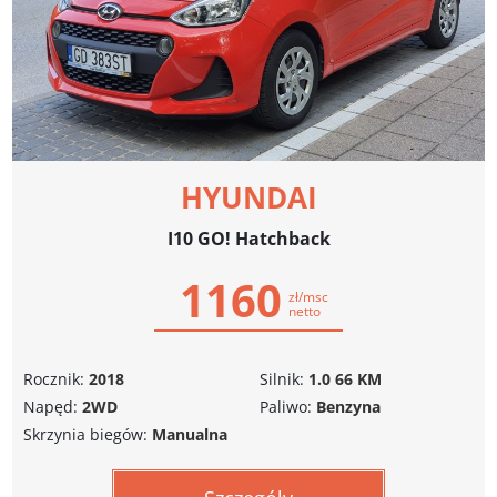
HYUNDAI
I10 GO! Hatchback
1160
zł/msc
netto
Rocznik:
2018
Silnik:
1.0 66 KM
Napęd:
2WD
Paliwo:
Benzyna
Skrzynia biegów:
Manualna