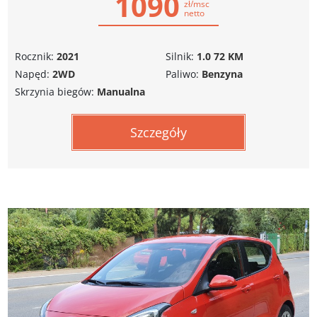
1090
zł/msc
netto
Rocznik:
2021
Silnik:
1.0 72 KM
Napęd:
2WD
Paliwo:
Benzyna
Skrzynia biegów:
Manualna
Szczegóły