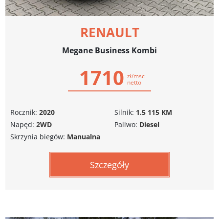
RENAULT
Megane Business Kombi
1710
zł/msc
netto
Rocznik:
2020
Silnik:
1.5 115 KM
Napęd:
2WD
Paliwo:
Diesel
Skrzynia biegów:
Manualna
Szczegóły