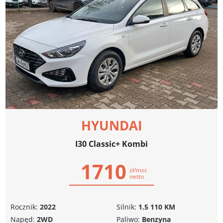
HYUNDAI
I30 Classic+ Kombi
1710
zł/msc
netto
Rocznik:
2022
Silnik:
1.5 110 KM
Napęd:
2WD
Paliwo:
Benzyna