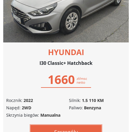
HYUNDAI
I30 Classic+ Hatchback
1660
zł/msc
netto
Rocznik:
2022
Silnik:
1.5 110 KM
Napęd:
2WD
Paliwo:
Benzyna
Skrzynia biegów:
Manualna