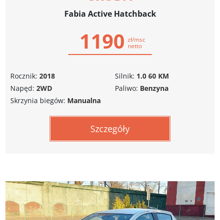
Fabia Active Hatchback
1190
zł/msc
netto
Rocznik:
2018
Silnik:
1.0 60 KM
Napęd:
2WD
Paliwo:
Benzyna
Skrzynia biegów:
Manualna
Szczegóły