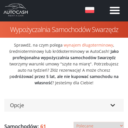
Wypożyczalnia Samochodów Swarzędz
Sprawdź, na czym polega
wynajem długoterminowy
,
średnioterminowy lub krótkoterminowy w AutoCash!
Jako
profesjonalna wypożyczalnia samochodów Swarzędz
tworzymy warunki umowy "szyte na miarę". Potrzebujesz
auto na tydzień? Złóż rezerwację! A może chcesz
p
odróżować przez 5 lat, ale nie kupować samochodu na
własność
? Jesteśmy dla Ciebie!
Opcje
Samochodów:
61