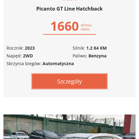
Picanto GT Line Hatchback
1660
zł/msc
netto
Rocznik:
2023
Silnik:
1.2 84 KM
Napęd:
2WD
Paliwo:
Benzyna
Skrzynia biegów:
Automatyczna
Szczegóły