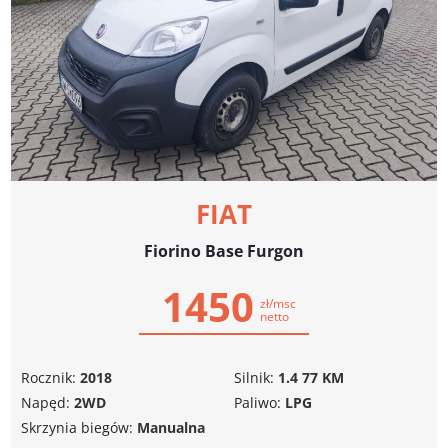
FIAT
Fiorino Base Furgon
1450
zł/msc
netto
Rocznik:
2018
Silnik:
1.4 77 KM
Napęd:
2WD
Paliwo:
LPG
Skrzynia biegów:
Manualna