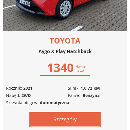
TOYOTA
Aygo X-Play Hatchback
1340
zł/msc
netto
Rocznik:
2021
Silnik:
1.0 72 KM
Napęd:
2WD
Paliwo:
Benzyna
Skrzynia biegów:
Automatyczna
Szczegóły