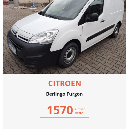
CITROEN
Berlingo Furgon
1570
zł/msc
netto