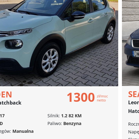
SE
1300
OEN
zł/msc
netto
Leon
Hatchback
Hat
17
Silnik:
1.2 82 KM
D
Paliwo:
Benzyna
Roczn
iegów:
Manualna
Napę