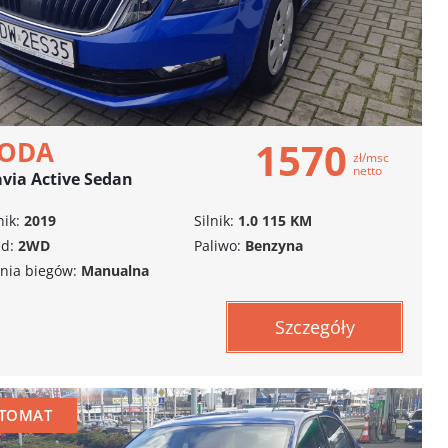
1570
KODA
zł/msc
netto
via Active Sedan
ik:
2019
Silnik:
1.0 115 KM
d:
2WD
Paliwo:
Benzyna
nia biegów:
Manualna
Szczegóły
TOMAT