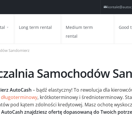
kontakt@autoc
tal
Long term rental
Medium term
Good 
rental
odów Sandomierz
zalnia Samochodów Sa
erz AutoCash
– bądź elastyczny! To rewolucja dla kierowcó
 długoterminowy
, krótkoterminowy i średnioterminowy. St
entów pod kątem zdolności kredytowej. Masz ochotę wyskoc
 AutoCash znajdziesz ofertę dopasowaną do Twoich potrz