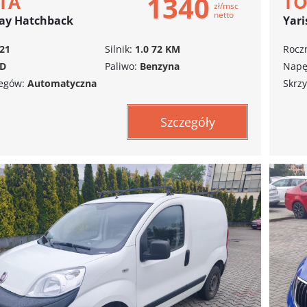
1340
TA
T
zł/msc
netto
lay Hatchback
Yari
21
Silnik:
1.0 72 KM
Roczn
D
Paliwo:
Benzyna
Napę
iegów:
Automatyczna
Skrzy
Szczegóły