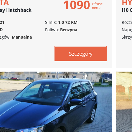
1090
TA
H
zł/msc
netto
lay Hatchback
I10 
21
Silnik:
1.0 72 KM
Roczn
D
Paliwo:
Benzyna
Napę
iegów:
Manualna
Skrzy
Szczegóły