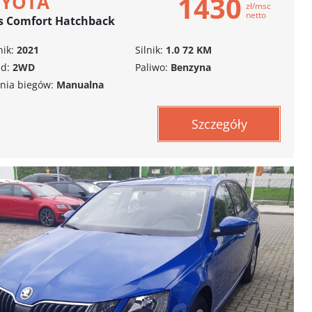
1430
OYOTA
zł/msc
netto
s Comfort Hatchback
ik:
2021
Silnik:
1.0 72 KM
d:
2WD
Paliwo:
Benzyna
nia biegów:
Manualna
Szczegóły