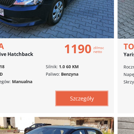
1190
A
T
zł/msc
netto
tive Hatchback
Yari
18
Silnik:
1.0 60 KM
Roczn
D
Paliwo:
Benzyna
Napę
iegów:
Manualna
Skrzy
Szczegóły