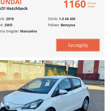
1160
YUNDAI
zł/msc
netto
GO! Hatchback
ik:
2018
Silnik:
1.0 66 KM
d:
2WD
Paliwo:
Benzyna
nia biegów:
Manualna
Szczegóły