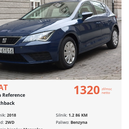
1320
AT
zł/msc
netto
 Reference
chback
ik:
2018
Silnik:
1.2 86 KM
d:
2WD
Paliwo:
Benzyna