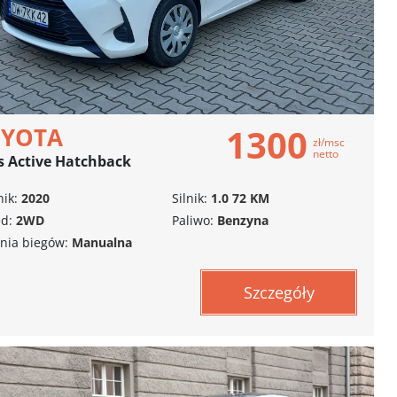
1300
OYOTA
zł/msc
netto
s Active Hatchback
ik:
2020
Silnik:
1.0 72 KM
d:
2WD
Paliwo:
Benzyna
nia biegów:
Manualna
Szczegóły