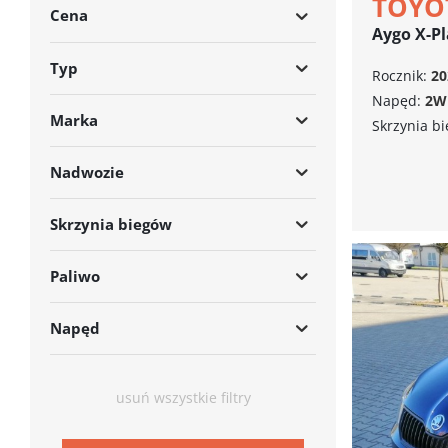
TOYO
Cena
Aygo X-P
Typ
Rocznik:
20
Napęd:
2W
Marka
Skrzynia b
Nadwozie
Skrzynia biegów
Paliwo
Napęd
usuń wszystkie filtry