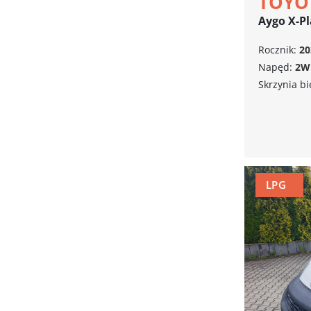
TOYO
Aygo X-P
Rocznik:
20
Napęd:
2W
Skrzynia b
LPG