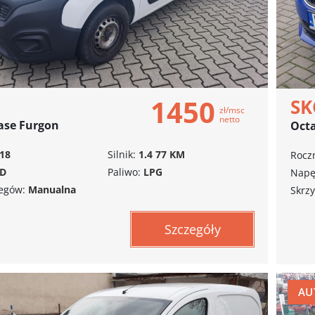
1450
S
zł/msc
netto
ase Furgon
Octa
18
Silnik:
1.4 77 KM
Roczn
D
Paliwo:
LPG
Napę
iegów:
Manualna
Skrzy
Szczegóły
AU