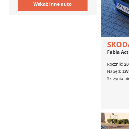
Wskaż inne auto
SKOD
Fabia Ac
Rocznik:
20
Napęd:
2W
Skrzynia b