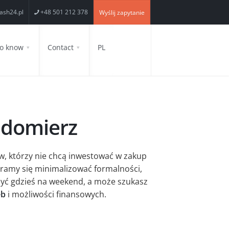
ash24.pl
+48 501 212 378
Wyślij zapytanie
to know
Contact
PL
ndomierz
w, którzy nie chcą inwestować w zakup
aramy się minimalizować formalności,
zyć gdzieś na weekend, a może szukasz
eb
i możliwości finansowych.