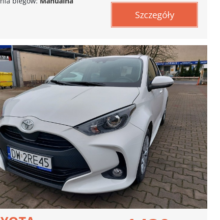
nia biegów:
Manualna
Szczegóły