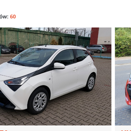
ów:
60