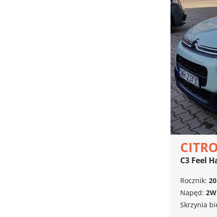
CITR
C3 Feel 
Rocznik:
20
Napęd:
2W
Skrzynia b