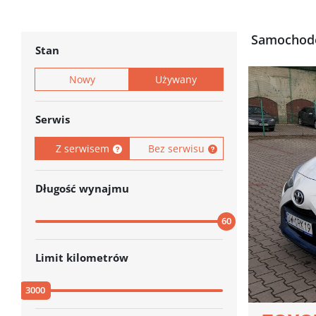
Samochod
Stan
Nowy
Używany
Serwis
Z serwisem
Bez serwisu
Długość wynajmu
60
Limit kilometrów
3000