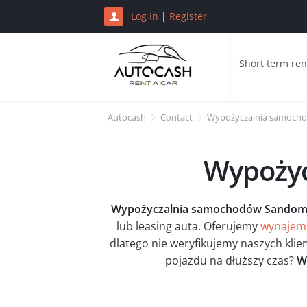
Log In
|
Register
Short term ren
Autocash
Contact
Wypożyczalnia samoch
Wypożyc
Wypożyczalnia samochodów Sandomi
lub leasing auta. Oferujemy
wynajem
dlatego nie weryfikujemy naszych kli
pojazdu na dłuższy czas?
W