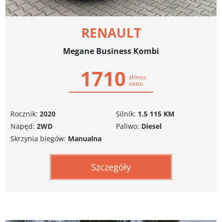
RENAULT
Megane Business Kombi
1710
zł/msc
netto
Rocznik:
2020
Silnik:
1.5 115 KM
Napęd:
2WD
Paliwo:
Diesel
Skrzynia biegów:
Manualna
Szczegóły