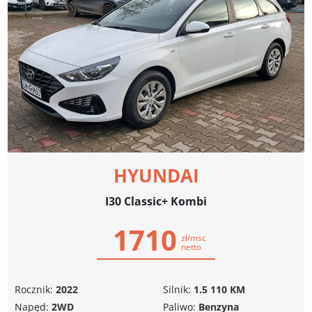
HYUNDAI
I30 Classic+ Kombi
1710
zł/msc
netto
Rocznik:
2022
Silnik:
1.5 110 KM
Napęd:
2WD
Paliwo:
Benzyna