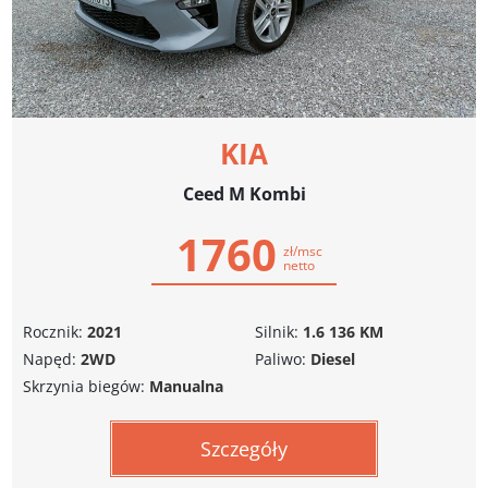
KIA
Ceed M Kombi
1760
zł/msc
netto
Rocznik:
2021
Silnik:
1.6 136 KM
Napęd:
2WD
Paliwo:
Diesel
Skrzynia biegów:
Manualna
Szczegóły