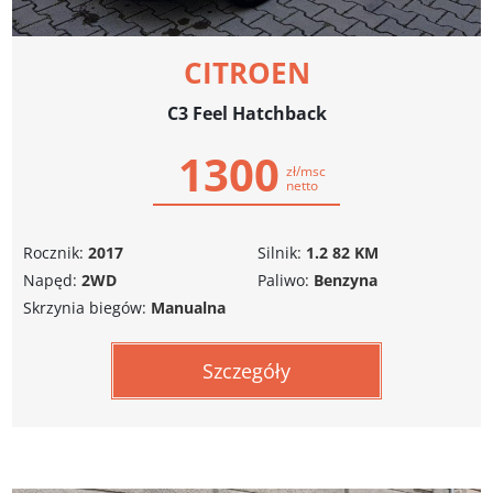
CITROEN
C3 Feel Hatchback
1300
zł/msc
netto
Rocznik:
2017
Silnik:
1.2 82 KM
Napęd:
2WD
Paliwo:
Benzyna
Skrzynia biegów:
Manualna
Szczegóły