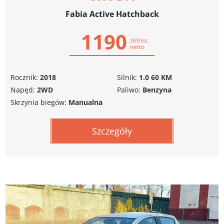
Fabia Active Hatchback
1190
zł/msc
netto
Rocznik:
2018
Silnik:
1.0 60 KM
Napęd:
2WD
Paliwo:
Benzyna
Skrzynia biegów:
Manualna
Szczegóły