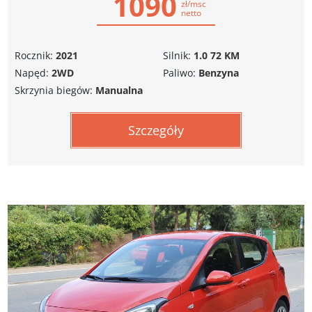
1090
zł/msc
netto
Rocznik:
2021
Silnik:
1.0 72 KM
Napęd:
2WD
Paliwo:
Benzyna
Skrzynia biegów:
Manualna
Szczegóły