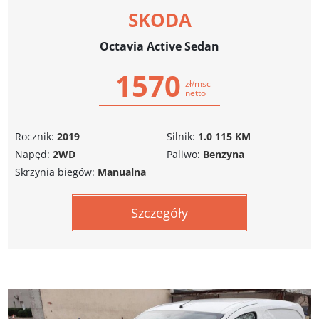
SKODA
Octavia Active Sedan
1570
zł/msc
netto
Rocznik:
2019
Silnik:
1.0 115 KM
Napęd:
2WD
Paliwo:
Benzyna
Skrzynia biegów:
Manualna
Szczegóły