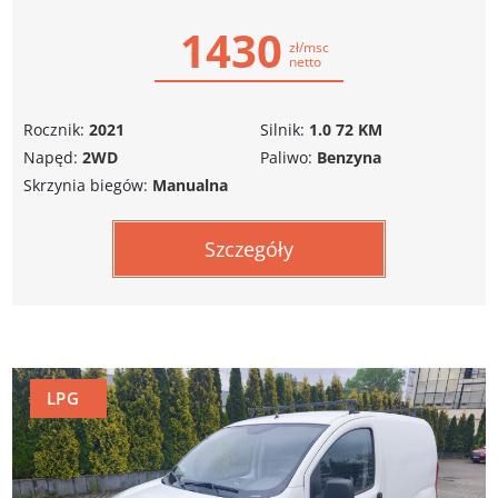
1430
zł/msc
netto
Rocznik:
2021
Silnik:
1.0 72 KM
Napęd:
2WD
Paliwo:
Benzyna
Skrzynia biegów:
Manualna
Szczegóły
LPG