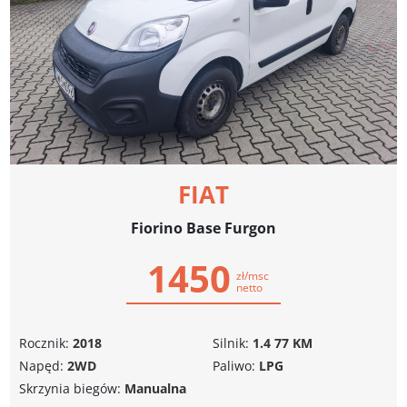
FIAT
Fiorino Base Furgon
1450
zł/msc
netto
Rocznik:
2018
Silnik:
1.4 77 KM
Napęd:
2WD
Paliwo:
LPG
Skrzynia biegów:
Manualna