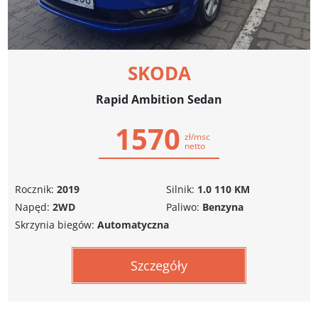
SKODA
Rapid Ambition Sedan
1570
zł/msc
netto
Rocznik:
2019
Silnik:
1.0 110 KM
Napęd:
2WD
Paliwo:
Benzyna
Skrzynia biegów:
Automatyczna
Szczegóły