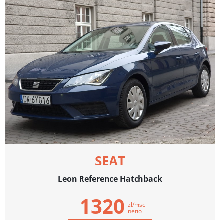
SEAT
Leon Reference Hatchback
1320
zł/msc
netto