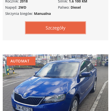
Rocznik:
2018
Silnik:
1.6 100 KM
Napęd:
2WD
Paliwo:
Diesel
Skrzynia biegów:
Manualna
Szczegóły
AUTOMAT