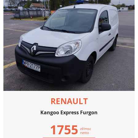
RENAULT
Kangoo Express Furgon
1755
zł/msc
netto