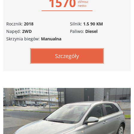
1570
zł/msc
netto
Rocznik:
2018
Silnik:
1.5 90 KM
Napęd:
2WD
Paliwo:
Diesel
Skrzynia biegów:
Manualna
Szczegóły