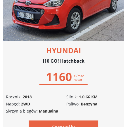
HYUNDAI
I10 GO! Hatchback
1160
zł/msc
netto
Rocznik:
2018
Silnik:
1.0 66 KM
Napęd:
2WD
Paliwo:
Benzyna
Skrzynia biegów:
Manualna