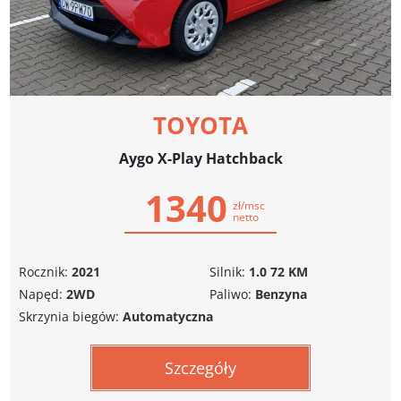
TOYOTA
Aygo X-Play Hatchback
1340
zł/msc
netto
Rocznik:
2021
Silnik:
1.0 72 KM
Napęd:
2WD
Paliwo:
Benzyna
Skrzynia biegów:
Automatyczna
Szczegóły