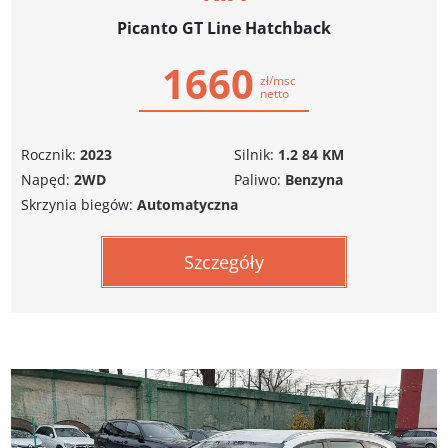
Picanto GT Line Hatchback
1660
zł/msc
netto
Rocznik:
2023
Silnik:
1.2 84 KM
Napęd:
2WD
Paliwo:
Benzyna
Skrzynia biegów:
Automatyczna
Szczegóły