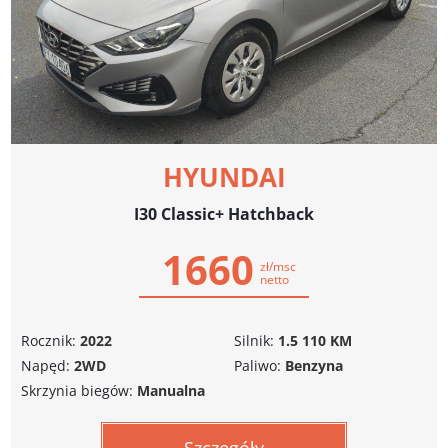
HYUNDAI
I30 Classic+ Hatchback
1660
zł/msc
netto
Rocznik:
2022
Silnik:
1.5 110 KM
Napęd:
2WD
Paliwo:
Benzyna
Skrzynia biegów:
Manualna