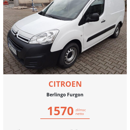
CITROEN
Berlingo Furgon
1570
zł/msc
netto