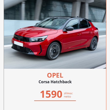
OPEL
Corsa Hatchback
1590
zł/msc
netto