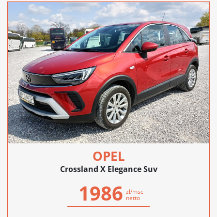
OPEL
Crossland X Elegance Suv
1986
zł/msc
netto