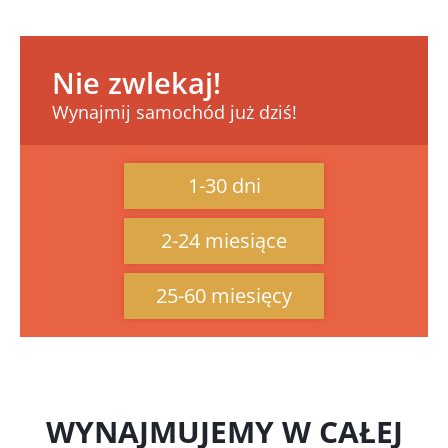
Nie zwlekaj!
Wynajmij samochód już dziś!
1-30 dni
2-24 miesiące
25-60 miesięcy
WYNAJMUJEMY W CAŁEJ