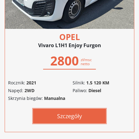
OPEL
Vivaro L1H1 Enjoy Furgon
2800
zł/msc
netto
Rocznik:
2021
Silnik:
1.5 120 KM
Napęd:
2WD
Paliwo:
Diesel
Skrzynia biegów:
Manualna
Szczegóły