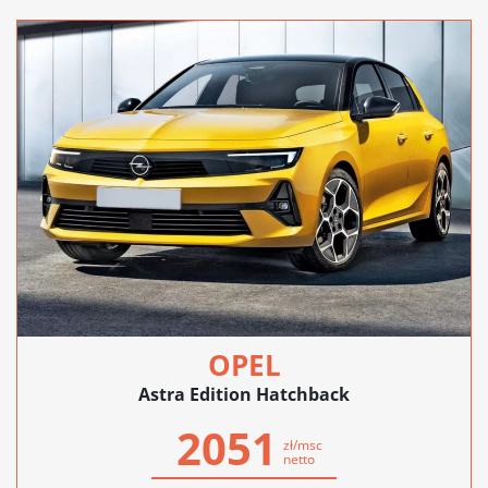
OPEL
Astra Edition Hatchback
2051
zł/msc
netto