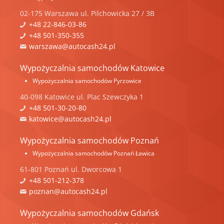
02-175
Warszawa
ul.
Pilchowicka 27 / 3B
+48 22-846-03-86
+48 501-350-355
warszawa@autocash24.pl
Wypożyczalnia samochodów Katowice
Wypożyczalnia samochodów Pyrzowice
40-098
Katowice
ul.
Plac Szewczyka 1
+48 501-30-20-80
katowice@autocash24.pl
Wypożyczalnia samochodów Poznań
Wypożyczalnia samochodów Poznań Ławica
61-801
Poznań
ul.
Dworcowa 1
+48 501-212-378
poznan@autocash24.pl
Wypożyczalnia samochodów Gdańsk