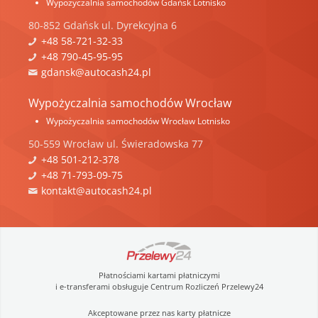
Wypożyczalnia samochodów Gdańsk Lotnisko
80-852
Gdańsk
ul.
Dyrekcyjna 6
+48 58-721-32-33
+48 790-45-95-95
gdansk@autocash24.pl
Wypożyczalnia samochodów Wrocław
Wypożyczalnia samochodów Wrocław Lotnisko
50-559
Wrocław
ul.
Świeradowska 77
+48 501-212-378
+48 71-793-09-75
kontakt@autocash24.pl
Płatnościami kartami płatniczymi
i e-transferami obsługuje Centrum Rozliczeń Przelewy24
Akceptowane przez nas karty płatnicze