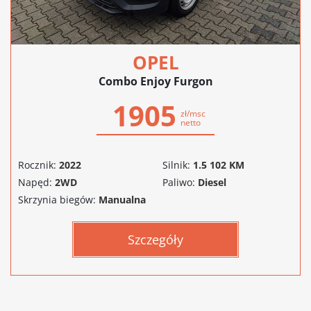
OPEL
Combo Enjoy Furgon
1905
zł/msc
netto
Rocznik:
2022
Silnik:
1.5 102 KM
Napęd:
2WD
Paliwo:
Diesel
Skrzynia biegów:
Manualna
Szczegóły