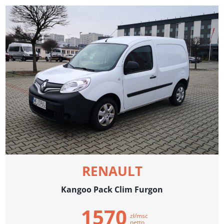
RENAULT
Kangoo Pack Clim Furgon
1570
zł/msc
netto