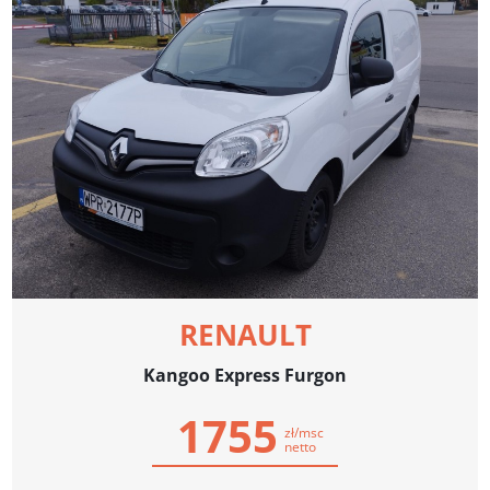
RENAULT
Kangoo Express Furgon
1755
zł/msc
netto