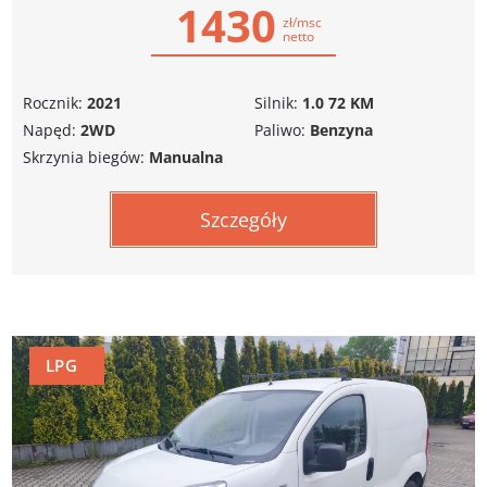
1430
zł/msc
netto
Rocznik:
2021
Silnik:
1.0 72 KM
Napęd:
2WD
Paliwo:
Benzyna
Skrzynia biegów:
Manualna
Szczegóły
LPG