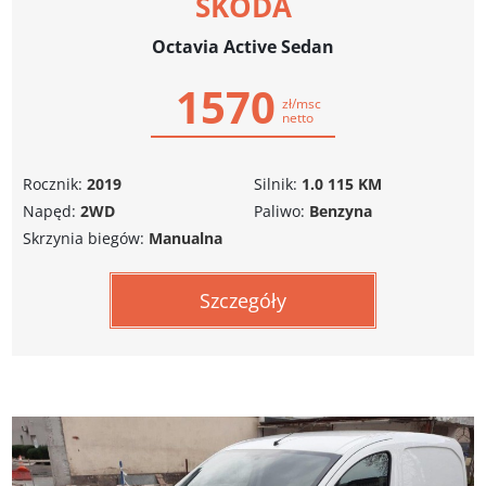
SKODA
Octavia Active Sedan
1570
zł/msc
netto
Rocznik:
2019
Silnik:
1.0 115 KM
Napęd:
2WD
Paliwo:
Benzyna
Skrzynia biegów:
Manualna
Szczegóły