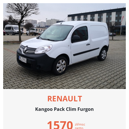
RENAULT
Kangoo Pack Clim Furgon
1570
zł/msc
netto