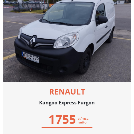
RENAULT
Kangoo Express Furgon
1755
zł/msc
netto