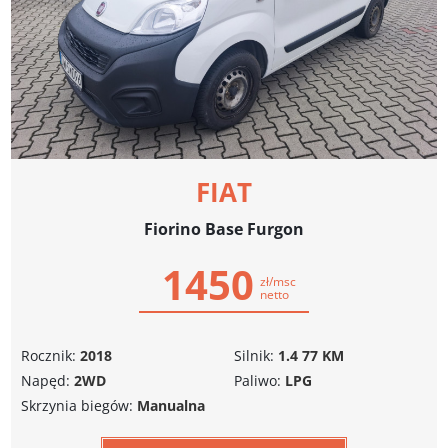
FIAT
Fiorino Base Furgon
1450
zł/msc
netto
Rocznik:
2018
Silnik:
1.4 77 KM
Napęd:
2WD
Paliwo:
LPG
Skrzynia biegów:
Manualna