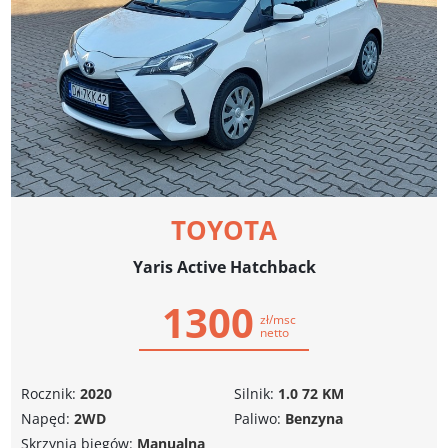
TOYOTA
Yaris Active Hatchback
1300
zł/msc
netto
Rocznik:
2020
Silnik:
1.0 72 KM
Napęd:
2WD
Paliwo:
Benzyna
Skrzynia biegów:
Manualna