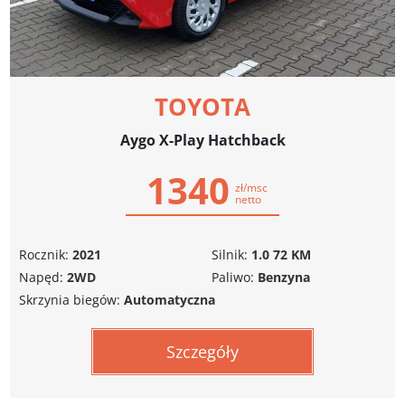
TOYOTA
Aygo X-Play Hatchback
1340
zł/msc
netto
Rocznik:
2021
Silnik:
1.0 72 KM
Napęd:
2WD
Paliwo:
Benzyna
Skrzynia biegów:
Automatyczna
Szczegóły