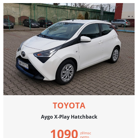
TOYOTA
Aygo X-Play Hatchback
1090
zł/msc
netto