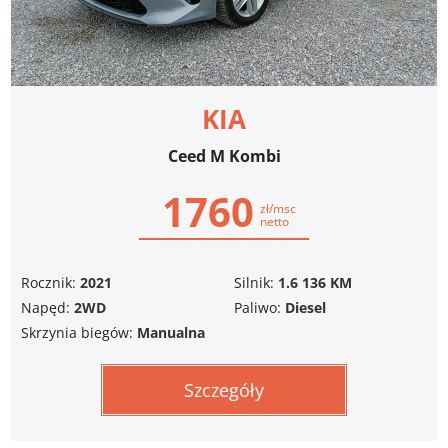
KIA
Ceed M Kombi
1760
zł/msc
netto
Rocznik:
2021
Silnik:
1.6 136 KM
Napęd:
2WD
Paliwo:
Diesel
Skrzynia biegów:
Manualna
Szczegóły