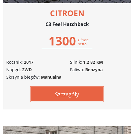
CITROEN
C3 Feel Hatchback
1300
zł/msc
netto
Rocznik:
2017
Silnik:
1.2 82 KM
Napęd:
2WD
Paliwo:
Benzyna
Skrzynia biegów:
Manualna
Szczegóły