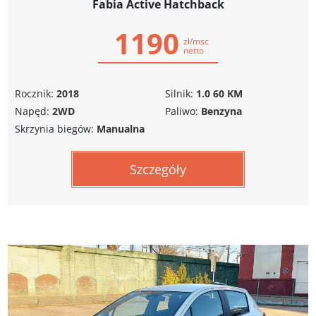
Fabia Active Hatchback
1190
zł/msc
netto
Rocznik:
2018
Silnik:
1.0 60 KM
Napęd:
2WD
Paliwo:
Benzyna
Skrzynia biegów:
Manualna
Szczegóły