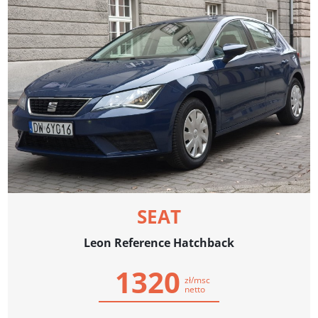
SEAT
Leon Reference Hatchback
1320
zł/msc
netto