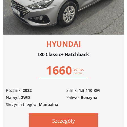
HYUNDAI
I30 Classic+ Hatchback
1660
zł/msc
netto
Rocznik:
2022
Silnik:
1.5 110 KM
Napęd:
2WD
Paliwo:
Benzyna
Skrzynia biegów:
Manualna
Szczegóły