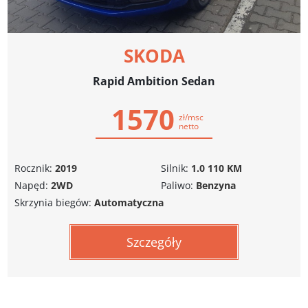
SKODA
Rapid Ambition Sedan
1570
zł/msc
netto
Rocznik:
2019
Silnik:
1.0 110 KM
Napęd:
2WD
Paliwo:
Benzyna
Skrzynia biegów:
Automatyczna
Szczegóły