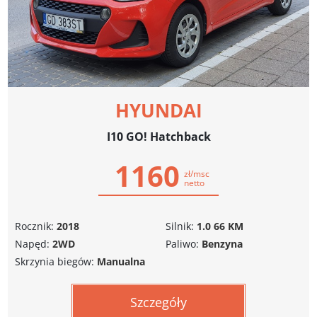
HYUNDAI
I10 GO! Hatchback
1160
zł/msc
netto
Rocznik:
2018
Silnik:
1.0 66 KM
Napęd:
2WD
Paliwo:
Benzyna
Skrzynia biegów:
Manualna
Szczegóły