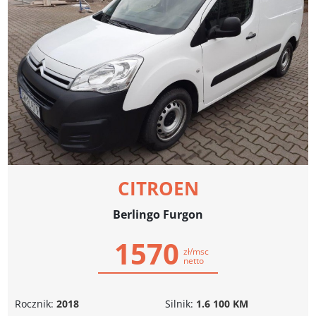
CITROEN
Berlingo Furgon
1570
zł/msc
netto
Rocznik:
2018
Silnik:
1.6 100 KM