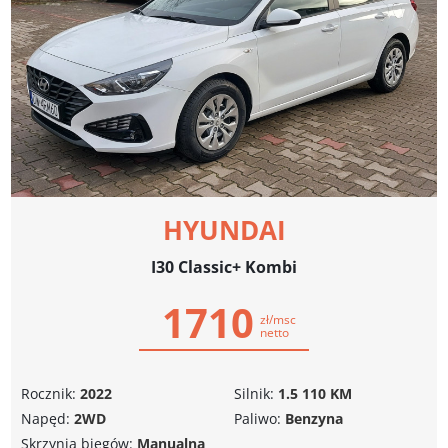
HYUNDAI
I30 Classic+ Kombi
1710
zł/msc
netto
Rocznik:
2022
Silnik:
1.5 110 KM
Napęd:
2WD
Paliwo:
Benzyna
Skrzynia biegów:
Manualna