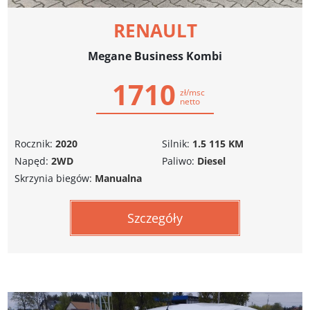
RENAULT
Megane Business Kombi
1710
zł/msc
netto
Rocznik:
2020
Silnik:
1.5 115 KM
Napęd:
2WD
Paliwo:
Diesel
Skrzynia biegów:
Manualna
Szczegóły