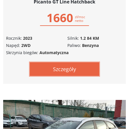
Picanto GT Line Hatchback
1660
zł/msc
netto
Rocznik:
2023
Silnik:
1.2 84 KM
Napęd:
2WD
Paliwo:
Benzyna
Skrzynia biegów:
Automatyczna
Szczegóły