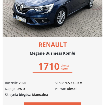
RENAULT
Megane Business Kombi
1710
zł/msc
netto
Rocznik:
2020
Silnik:
1.5 115 KM
Napęd:
2WD
Paliwo:
Diesel
Skrzynia biegów:
Manualna