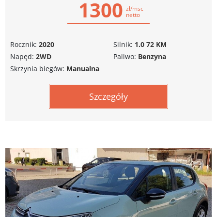
1300
zł/msc
netto
Rocznik:
2020
Silnik:
1.0 72 KM
Napęd:
2WD
Paliwo:
Benzyna
Skrzynia biegów:
Manualna
Szczegóły