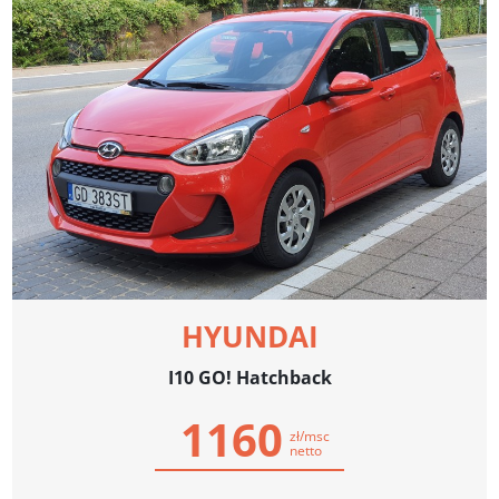
HYUNDAI
I10 GO! Hatchback
1160
zł/msc
netto