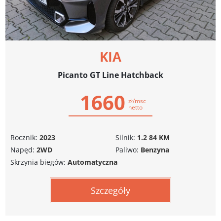
KIA
Picanto GT Line Hatchback
1660
zł/msc
netto
Rocznik:
2023
Silnik:
1.2 84 KM
Napęd:
2WD
Paliwo:
Benzyna
Skrzynia biegów:
Automatyczna
Szczegóły