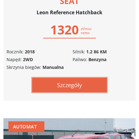
SEAT
Leon Reference Hatchback
1320
zł/msc
netto
Rocznik:
2018
Silnik:
1.2 86 KM
Napęd:
2WD
Paliwo:
Benzyna
Skrzynia biegów:
Manualna
Szczegóły
AUTOMAT