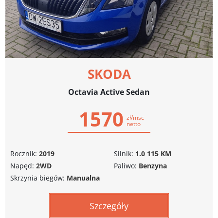
SKODA
Octavia Active Sedan
1570
zł/msc
netto
Rocznik:
2019
Silnik:
1.0 115 KM
Napęd:
2WD
Paliwo:
Benzyna
Skrzynia biegów:
Manualna
Szczegóły