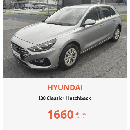
HYUNDAI
I30 Classic+ Hatchback
1660
zł/msc
netto