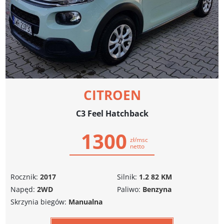
CITROEN
C3 Feel Hatchback
1300
zł/msc
netto
Rocznik:
2017
Silnik:
1.2 82 KM
Napęd:
2WD
Paliwo:
Benzyna
Skrzynia biegów:
Manualna