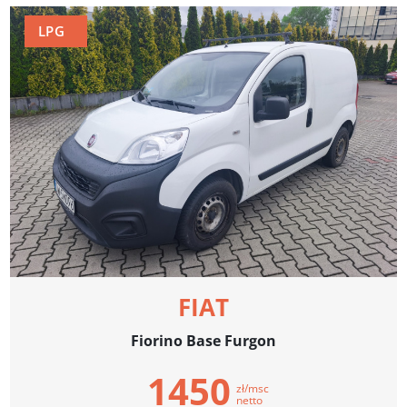
LPG
FIAT
Fiorino Base Furgon
1450
zł/msc
netto