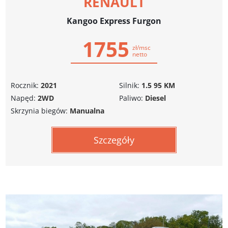
RENAULT
Kangoo Express Furgon
1755
zł/msc
netto
Rocznik:
2021
Silnik:
1.5 95 KM
Napęd:
2WD
Paliwo:
Diesel
Skrzynia biegów:
Manualna
Szczegóły