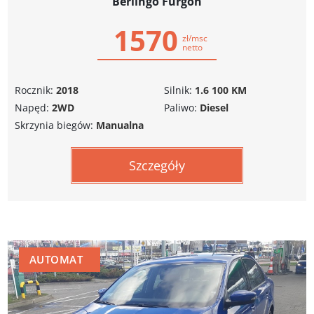
Berlingo Furgon
1570
zł/msc
netto
Rocznik:
2018
Silnik:
1.6 100 KM
Napęd:
2WD
Paliwo:
Diesel
Skrzynia biegów:
Manualna
Szczegóły
AUTOMAT