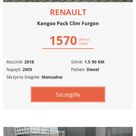
RENAULT
Kangoo Pack Clim Furgon
1570
zł/msc
netto
Rocznik:
2018
Silnik:
1.5 90 KM
Napęd:
2WD
Paliwo:
Diesel
Skrzynia biegów:
Manualna
Szczegóły