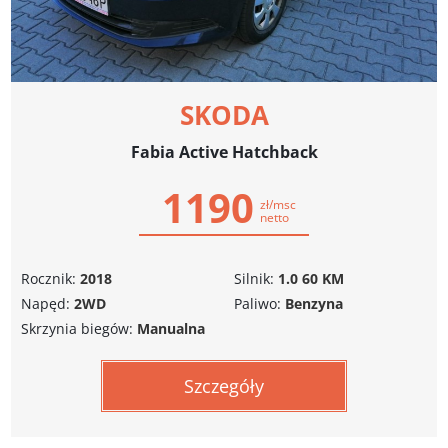
SKODA
Fabia Active Hatchback
1190
zł/msc
netto
Rocznik:
2018
Silnik:
1.0 60 KM
Napęd:
2WD
Paliwo:
Benzyna
Skrzynia biegów:
Manualna
Szczegóły