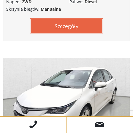
Napęd:
2WD
Paliwo:
Diesel
Skrzynia biegów:
Manualna
Szczegóły