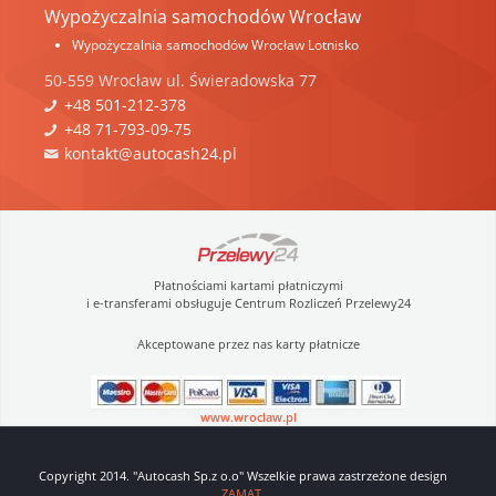
Wypożyczalnia samochodów Wrocław
Wypożyczalnia samochodów Wrocław Lotnisko
50-559
Wrocław
ul.
Świeradowska 77
+48 501-212-378
+48 71-793-09-75
kontakt@autocash24.pl
Płatnościami kartami płatniczymi
i e-transferami obsługuje Centrum Rozliczeń Przelewy24
Akceptowane przez nas karty płatnicze
www.wroclaw.pl
Copyright 2014. "Autocash Sp.z o.o" Wszelkie prawa zastrzeżone design
ZAMAT
.