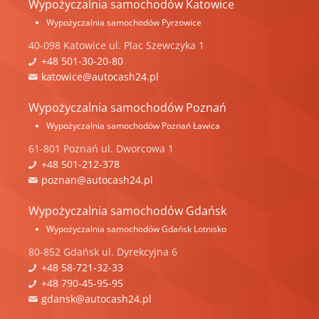
Wypożyczalnia samochodów Katowice
Wypożyczalnia samochodów Pyrzowice
40-098
Katowice
ul.
Plac Szewczyka 1
+48 501-30-20-80
katowice@autocash24.pl
Wypożyczalnia samochodów Poznań
Wypożyczalnia samochodów Poznań Ławica
61-801
Poznań
ul.
Dworcowa 1
+48 501-212-378
poznan@autocash24.pl
Wypożyczalnia samochodów Gdańsk
Wypożyczalnia samochodów Gdańsk Lotnisko
80-852
Gdańsk
ul.
Dyrekcyjna 6
+48 58-721-32-33
+48 790-45-95-95
gdansk@autocash24.pl