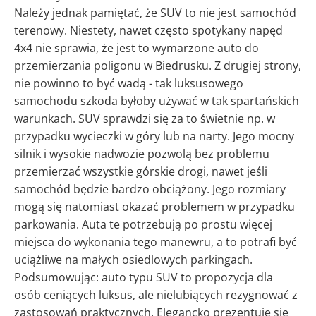
Należy jednak pamiętać, że SUV to nie jest samochód
terenowy. Niestety, nawet często spotykany napęd
4x4 nie sprawia, że jest to wymarzone auto do
przemierzania poligonu w Biedrusku. Z drugiej strony,
nie powinno to być wadą - tak luksusowego
samochodu szkoda byłoby używać w tak spartańskich
warunkach. SUV sprawdzi się za to świetnie np. w
przypadku wycieczki w góry lub na narty. Jego mocny
silnik i wysokie nadwozie pozwolą bez problemu
przemierzać wszystkie górskie drogi, nawet jeśli
samochód będzie bardzo obciążony. Jego rozmiary
mogą się natomiast okazać problemem w przypadku
parkowania. Auta te potrzebują po prostu więcej
miejsca do wykonania tego manewru, a to potrafi być
uciążliwe na małych osiedlowych parkingach.
Podsumowując: auto typu SUV to propozycja dla
osób ceniących luksus, ale nielubiących rezygnować z
zastosowań praktycznych. Elegancko prezentuje się