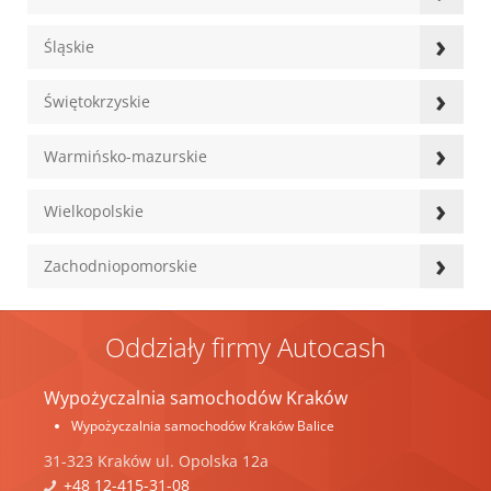
›
Śląskie
›
Świętokrzyskie
›
Warmińsko-mazurskie
›
Wielkopolskie
›
Zachodniopomorskie
Oddziały firmy Autocash
Wypożyczalnia samochodów Kraków
Wypożyczalnia samochodów Kraków Balice
31-323
Kraków
ul.
Opolska 12a
+48 12-415-31-08