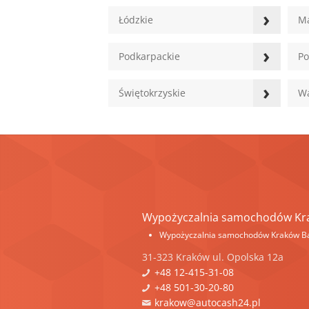
›
Łódzkie
Ma
›
Podkarpackie
Po
›
Świętokrzyskie
Wa
Wypożyczalnia samochodów Kr
Wypożyczalnia samochodów Kraków Ba
31-323
Kraków
ul.
Opolska 12a
+48 12-415-31-08
+48 501-30-20-80
krakow@autocash24.pl