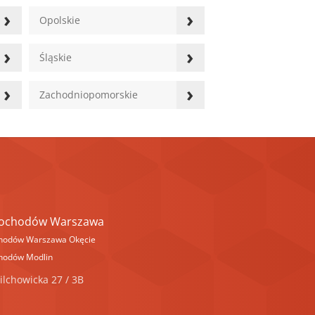
›
›
Opolskie
›
›
Śląskie
›
›
Zachodniopomorskie
mochodów Warszawa
hodów Warszawa Okęcie
hodów Modlin
ilchowicka 27 / 3B