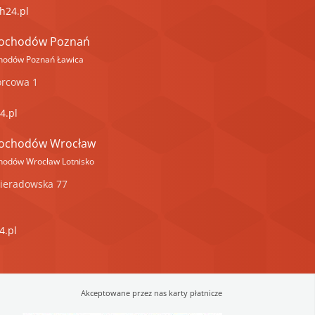
h24.pl
mochodów Poznań
hodów Poznań Ławica
rcowa 1
4.pl
mochodów Wrocław
hodów Wrocław Lotnisko
ieradowska 77
4.pl
Akceptowane przez nas karty płatnicze