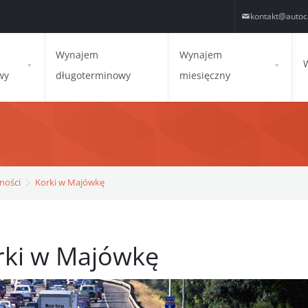
kontakt@autoc
Wynajem
Wynajem
wy
długoterminowy
miesięczny
ności
Korki w Majówkę
rki w Majówkę