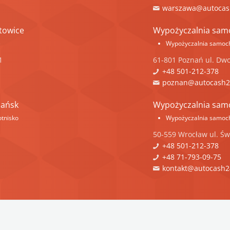
warszawa@autocas
towice
Wypożyczalnia sa
e
Wypożyczalnia samoc
1
61-801
Poznań
ul.
Dwo
+48 501-212-378
poznan@autocash2
dańsk
Wypożyczalnia sa
tnisko
Wypożyczalnia samoc
50-559
Wrocław
ul.
Św
+48 501-212-378
+48 71-793-09-75
kontakt@autocash2