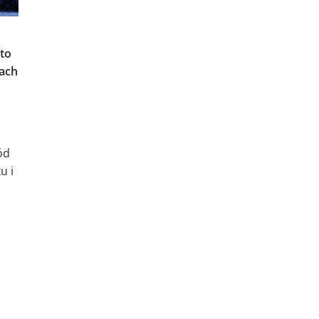
to
cach
ód
u i