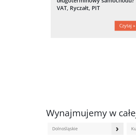
długoterminowy samochodu?
VAT, Ryczałt, PIT
Czytaj »
Wynajmujemy w całej
›
Dolnośląskie
Ku