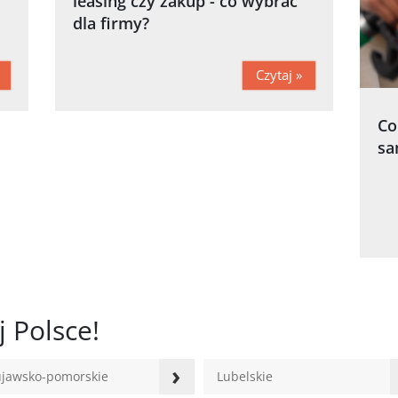
leasing czy zakup - co wybrać
dla firmy?
Czytaj »
Co
sa
 Polsce!
›
jawsko-pomorskie
Lubelskie