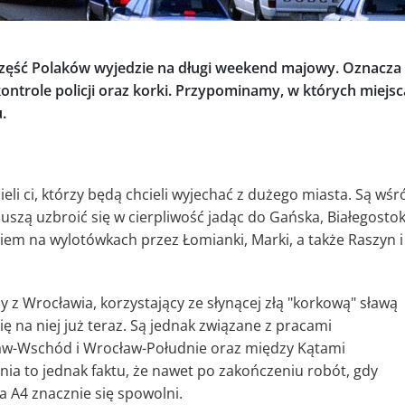
część Polaków wyjedzie na długi weekend majowy. Oznacza 
ntrole policji oraz korki. Przypominamy, w których miejs
.
li ci, którzy będą chcieli wyjechać z dużego miasta. Są wśr
zą uzbroić się w cierpliwość jadąc do Gańska, Białegostok
iem na wylotówkach przez Łomianki, Marki, a także Raszyn i
 z Wrocławia, korzystający ze słynącej złą "korkową" sławą
ę na niej już teraz. Są jednak związane z pracami
aw-Wschód i Wrocław-Południe oraz między Kątami
ia to jednak faktu, że nawet po zakończeniu robót, gdy
 A4 znacznie się spowolni.