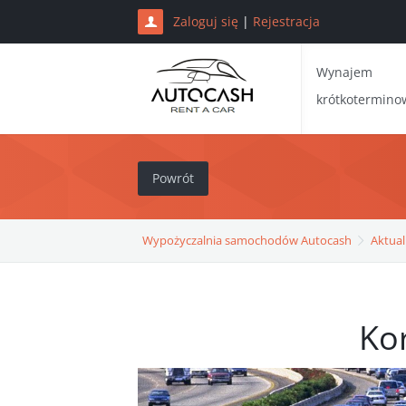
Zaloguj się
|
Rejestracja
Wynajem
krótkotermino
Powrót
Wypożyczalnia samochodów Autocash
Aktual
Ko