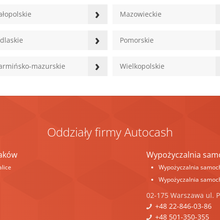
›
łopolskie
Mazowieckie
›
dlaskie
Pomorskie
›
rmińsko-mazurskie
Wielkopolskie
Oddziały firmy Autocash
aków
Wypożyczalnia sa
lice
Wypożyczalnia samoc
Wypożyczalnia samoc
02-175
Warszawa
ul.
P
+48 22-846-03-86
+48 501-350-355