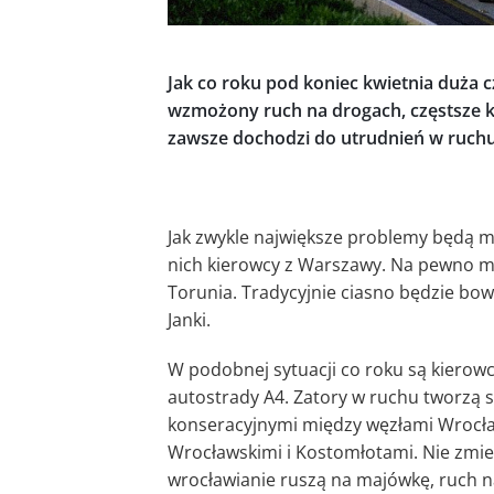
Jak co roku pod koniec kwietnia duża 
wzmożony ruch na drogach, częstsze ko
zawsze dochodzi do utrudnień w ruchu
Jak zwykle największe problemy będą mie
nich kierowcy z Warszawy. Na pewno mus
Torunia. Tradycyjnie ciasno będzie bow
Janki.
W podobnej sytuacji co roku są kierowcy
autostrady A4. Zatory w ruchu tworzą si
konseracyjnymi między węzłami Wrocł
Wrocławskimi i Kostomłotami. Nie zmien
wrocławianie ruszą na majówkę, ruch na