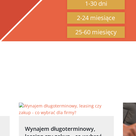
1-30 dni
2-24 miesiące
25-60 miesięcy
Wynajem długoterminowy,