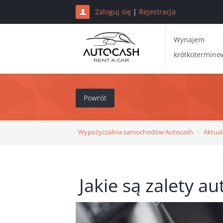
Zaloguj się
|
Rejestracja
Wynajem
krótkotermino
Powrót
Wypożyczalnia samochodów Autocash
Aktual
Jakie są zalety a