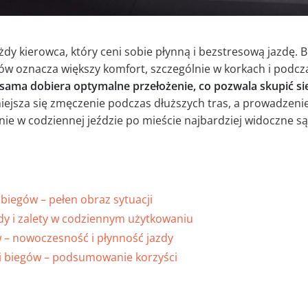
żdy kierowca, który ceni sobie płynną i bezstresową jazdę. 
ów oznacza większy komfort, szczególnie w korkach i podcz
sama dobiera optymalne przełożenie, co pozwala skupić si
niejsza się zmęczenie podczas dłuższych tras, a prowadzeni
aśnie w codziennej jeździe po mieście najbardziej widoczne są
 biegów – pełen obraz sytuacji
y i zalety w codziennym użytkowaniu
w – nowoczesność i płynność jazdy
yni biegów – podsumowanie korzyści