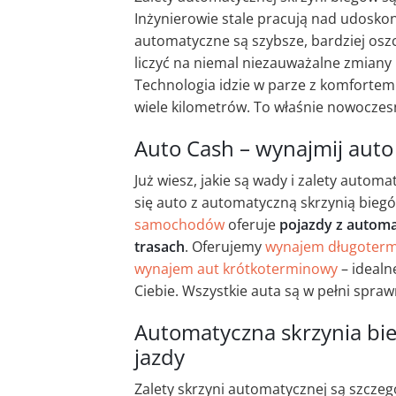
Inżynierowie stale pracują nad udoskon
automatyczne są szybsze, bardziej osz
liczyć na niemal niezauważalne zmiany
Technologia idzie w parze z komfortem
wiele kilometrów. To właśnie nowoczesn
Auto Cash – wynajmij auto
Już wiesz, jakie są wady i zalety automa
się auto z automatyczną skrzynią biegó
samochodów
oferuje
pojazdy z automa
trasach
. Oferujemy
wynajem długoter
wynajem aut krótkoterminowy
– idealne
Ciebie. Wszystkie auta są w pełni spraw
Automatyczna skrzynia b
jazdy
Zalety skrzyni automatycznej są szcz