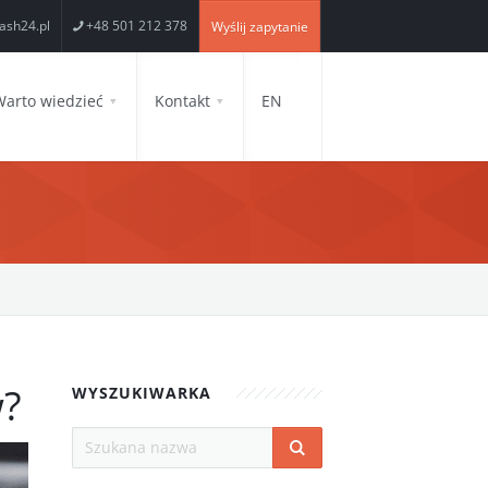
ash24.pl
+48 501 212 378
Wyślij zapytanie
Warto wiedzieć
Kontakt
EN
w?
WYSZUKIWARKA