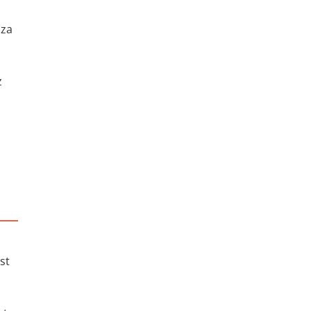
cza
z
st