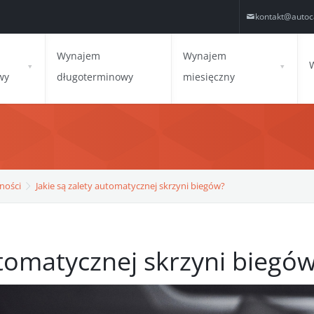
kontakt@autoc
Wynajem
Wynajem
wy
długoterminowy
miesięczny
ności
Jakie są zalety automatycznej skrzyni biegów?
utomatycznej skrzyni biegó