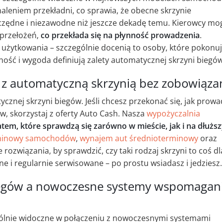
aleniem przekładni, co sprawia, że obecne skrzynie
czędne i niezawodne niż jeszcze dekadę temu. Kierowcy mo
 przełożeń,
co przekłada się na płynność prowadzenia
.
 użytkowania – szczególnie docenią to osoby, które pokonu
ość i wygoda definiują zalety automatycznej skrzyni biegów
 z automatyczną skrzynią bez zobowiąza
tycznej skrzyni biegów. Jeśli chcesz przekonać się, jak prowa
w, skorzystaj z oferty Auto Cash. Nasza
wypożyczalnia
tem, które sprawdzą się zarówno w mieście, jak i na dłużs
minowy samochodów
,
wynajem aut średnioterminowy
oraz
 rozwiązania, by sprawdzić, czy taki rodzaj skrzyni to coś dl
ne i regularnie serwisowane – po prostu wsiadasz i jedziesz.
iegów a nowoczesne systemy wspomagan
ególnie widoczne w połączeniu z nowoczesnymi systemami