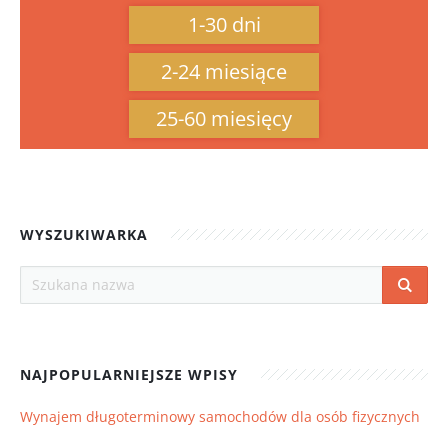
1-30 dni
2-24 miesiące
25-60 miesięcy
WYSZUKIWARKA
NAJPOPULARNIEJSZE WPISY
Wynajem długoterminowy samochodów dla osób fizycznych