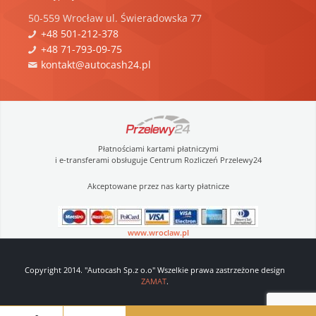
50-559
Wrocław
ul.
Świeradowska 77
+48 501-212-378
+48 71-793-09-75
kontakt@autocash24.pl
Płatnościami kartami płatniczymi
i e-transferami obsługuje Centrum Rozliczeń Przelewy24
Akceptowane przez nas karty płatnicze
www.wroclaw.pl
Copyright 2014. "Autocash Sp.z o.o" Wszelkie prawa zastrzeżone design
ZAMAT
.