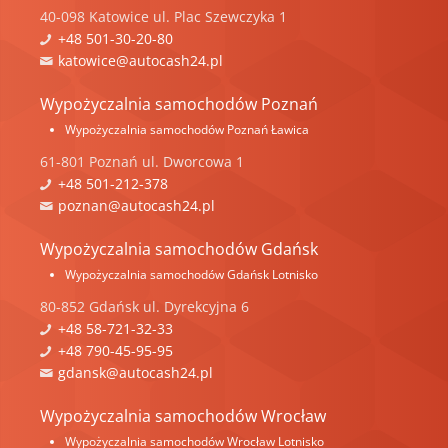
40-098
Katowice
ul.
Plac Szewczyka 1
+48 501-30-20-80
katowice@autocash24.pl
Wypożyczalnia samochodów Poznań
Wypożyczalnia samochodów Poznań Ławica
61-801
Poznań
ul.
Dworcowa 1
+48 501-212-378
poznan@autocash24.pl
Wypożyczalnia samochodów Gdańsk
Wypożyczalnia samochodów Gdańsk Lotnisko
80-852
Gdańsk
ul.
Dyrekcyjna 6
+48 58-721-32-33
+48 790-45-95-95
gdansk@autocash24.pl
Wypożyczalnia samochodów Wrocław
Wypożyczalnia samochodów Wrocław Lotnisko